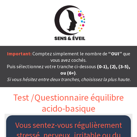
Important:
Comptez simplement le nombre de
“OUI”
que
vous avez cochés.
Puis sélectionnez votre tranche ci-dessous
(0-1), (2), (3-5),
ou (6+)
.
Si vous hésitez entre deux tranches, choisissez la plus haute.
Test /Questionnaire équilibre
acido-basique
Vous sentez-vous régulièrement
stressé, nerveux, irritable ou du